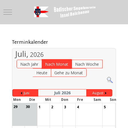
Mobile Menu Toggle
Terminkalender
Juli,
2026
Nach Jahr
Nach Monat
Nach Woche
Heute
Gehe zu Monat
Juli 2026
Juni
August
Mon
Die
Mit
Don
Fre
Sam
Son
29
30
1
2
3
4
5