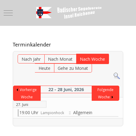
Mobile Menu Toggle
Terminkalender
Nach Jahr
Nach Monat
Nach Woche
Heute
Gehe zu Monat
22 - 28 Juni, 2026
Vorherige
Folgende
Woche
Woche
27. Juni
19:00 Uhr
:: Allgemein
Lampionhock